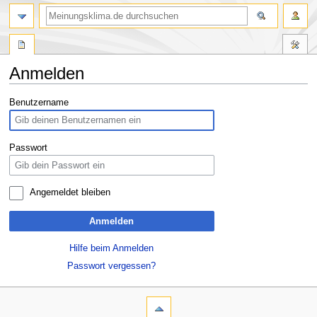
Anmelden
Zur
Zur
Benutzername
Navigation
Suche
springen
springen
Passwort
Angemeldet bleiben
Anmelden
Hilfe beim Anmelden
Passwort vergessen?