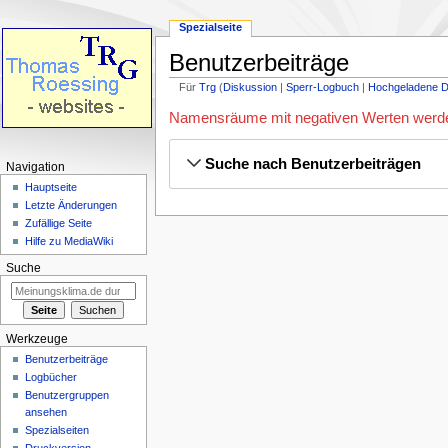
Spezialseite
Benutzerbeiträge
Für
Trg
Diskussion
Sperr-Logbuch
Hochgeladene D
Zur
Zur
Namensräume mit negativen Werten werden 
Navigation
Suche
springen
springen
Suche nach Benutzerbeiträgen
Navigation
Hauptseite
Letzte Änderungen
Zufällige Seite
Hilfe zu MediaWiki
Suche
Werkzeuge
Benutzerbeiträge
Logbücher
Benutzergruppen
ansehen
Spezialseiten